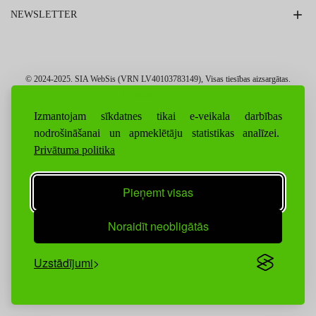
NEWSLETTER
© 2024-2025. SIA WebSis (VRN LV40103783149), Visas tiesības aizsargātas.
Izstrādāts
SIA Websis
Izmantojam sīkdatnes tikai e-veikala darbības
nodrošināšanai un apmeklētāju statistikas analīzei.
Privātuma politika
Pieņemt visas
Noraidīt neobligātās
Uzstādījumi