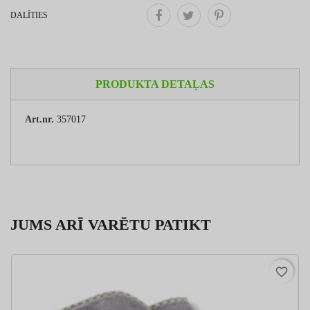
DALĪTIES
PRODUKTA DETAĻAS
Art.nr.
357017
JUMS ARĪ VARĒTU PATIKT
favorite_border