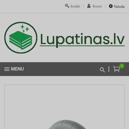
Ienākt
Konts
Valoda
0
MENU