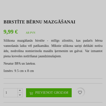
BIRSTĪTE BĒRNU MAZGĀŠANAI
9,99 €
AR PVN
Silikona mazgāšanās birstīte - mīlīgs zilonītis, kas padarīs bērna
vannošanās laiku vēl patīkamāku. Mīkstie silikona sariņi delikāti notīra
ādu, nodrošina nomierinošu masāžu ķermenim un galvai. Var izmantot
piena kreveles notīrīšanai jaundzimušajiem.
Nesatur BPA un lateksu.
Izmērs: 9.5 cm x 8 cm
favorite_border
PIEVIENOT GROZAM