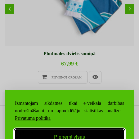
Pludmales dvielis somiņā
67,99 €
PIEVIENOT GROZAM
Izmantojam sīkdatnes tikai e-veikala darbības
nodrošināšanai un apmeklētāju statistikas analīzei.
Privātuma politika
SAZINIETIES AR MUMS
INFORMĀCIJA
Pieņemt visas