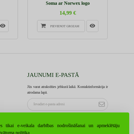
Soma ar Norwex logo
14,99 €
PIEVIENOT GROZAM
JAUNUMI E-PASTĀ
Jūs varat atrakstīties jebkurā laikā. Kontaktinformācija ir
atrodama lapā.
s tikai e-veikala darbības nodrošināšanai un apmeklētāju
ivātuma politika