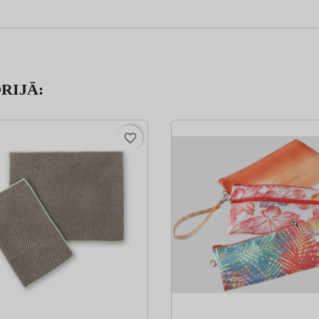
RIJĀ:
favorite_border