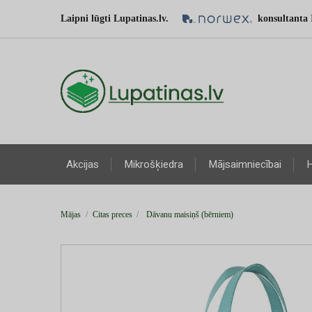
Laipni lūgti Lupatinas.lv.
konsultanta 
Akcijas
Mikrošķiedra
Mājsaimniecībai
H
Mājas
Citas preces
Dāvanu maisiņš (bērniem)