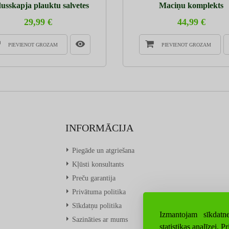
usskapja plauktu salvetes
Maciņu komplekts
29,99 €
44,99 €
PIEVIENOT GROZAM
PIEVIENOT GROZAM
INFORMĀCIJA
Piegāde un atgriešana
Kļūsti konsultants
Preču garantija
Privātuma politika
Sīkdatņu politika
Izmantojam sīkdatne
Sazināties ar mums
statistikas analīzei.
Pr