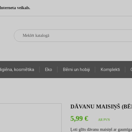
Interneta veikals.
igiēna, kosmētika
Eko
Bērni un hobiji
Komplekti
DĀVANU MAISIŅŠ (BĒ
5,99 €
AR PVN
Ļoti glīts dāvanu maisiņš ar gaumīga