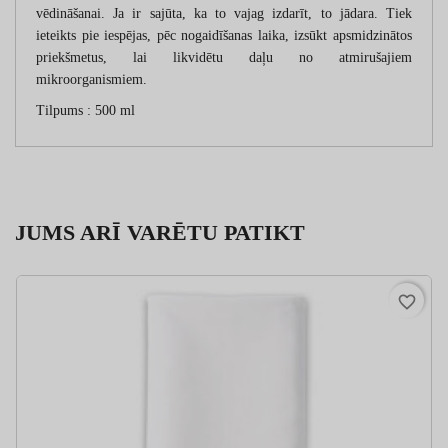
vēdināšanai. Ja ir sajūta, ka to vajag izdarīt, to jādara. Tiek
ieteikts pie iespējas, pēc nogaidīšanas laika, izsūkt apsmidzinātos
priekšmetus, lai likvidētu daļu no atmirušajiem
mikroorganismiem.
Tilpums : 500 ml
JUMS ARĪ VARĒTU PATIKT
favorite_border