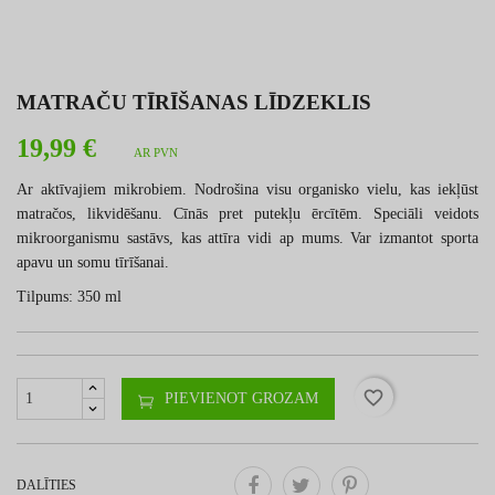
MATRAČU TĪRĪŠANAS LĪDZEKLIS
19,99 €
AR PVN
Ar aktīvajiem mikrobiem. Nodrošina visu organisko vielu, kas iekļūst
matračos, likvidēšanu. Cīnās pret putekļu ērcītēm. Speciāli veidots
mikroorganismu sastāvs, kas attīra vidi ap mums. Var izmantot sporta
apavu un somu tīrīšanai.
Tilpums: 350 ml
favorite_border
PIEVIENOT GROZAM
DALĪTIES