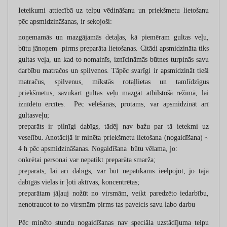
Ieteikumi attiecībā uz telpu vēdināšanu un priekšmetu lietošanu
pēc apsmidzināšanas, ir sekojoši:
noņemamās un mazgājamās detaļas, kā piemēram gultas veļu,
būtu jānoņem pirms preparāta lietošanas. Citādi apsmidzināta tiks
gultas veļa, un kad to nomainīs, iznīcināmās būtnes turpinās savu
darbību matračos un spilvenos. Tāpēc svarīgi ir apsmidzināt tieši
matračus, spilvenus, mīkstās rotaļlietas un tamlīdzīgus
priekšmetus, savukārt gultas veļu mazgāt atbilstošā režīmā, lai
iznīdētu ērcītes. Pēc vēlēšanās, protams, var apsmidzināt arī
gultasveļu;
preparāts ir pilnīgi dabīgs, tādēļ nav bažu par tā ietekmi uz
veselību. Anotācijā ir minēta priekšmetu lietošana (nogaidīšana) ~
4 h pēc apsmidzināšanas. Nogaidīšana būtu vēlama, jo:
onkrētai personai var nepatikt preparāta smarža;
preparāts, lai arī dabīgs, var būt nepatīkams ieelpojot, jo tajā
dabīgās vielas ir ļoti aktīvas, koncentrētas;
preparātam jāļauj nožūt no virsmām, veikt paredzēto iedarbību,
nenotraucot to no virsmām pirms tas paveicis savu labo darbu
Pēc minēto stundu nogaidīšanas nav speciāla uzstādījuma telpu