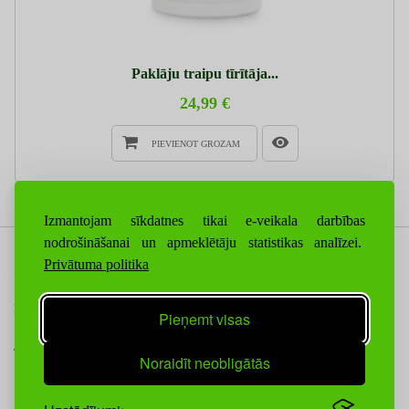
Paklāju traipu tīrītāja...
24,99 €
PIEVIENOT GROZAM
Izmantojam sīkdatnes tikai e-veikala darbības
nodrošināšanai un apmeklētāju statistikas analīzei.
Privātuma politika
SAZINIETIES AR MUMS
INFORMĀCIJA
Pieņemt visas
JAUNUMI E-PASTĀ
Noraidīt neobligātās