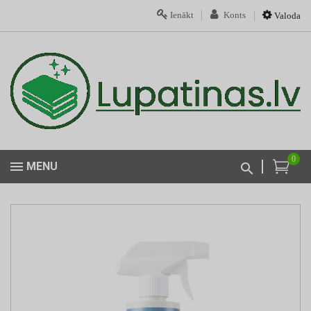
Ienākt
Konts
Valoda
0
MENU