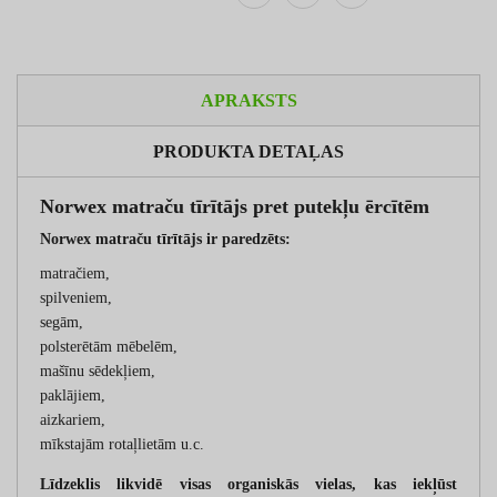
APRAKSTS
PRODUKTA DETAĻAS
Norwex matraču tīrītājs pret putekļu ērcītēm
Norwex matraču tīrītājs ir paredzēts:
matračiem,
spilveniem,
segām,
polsterētām mēbelēm,
mašīnu sēdekļiem,
paklājiem,
aizkariem,
mīkstajām rotaļlietām u.c.
Līdzeklis likvidē visas organiskās vielas, kas iekļūst