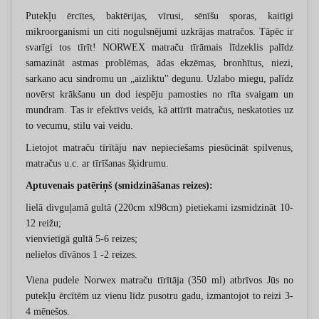
Putekļu ērcītes, baktērijas, vīrusi, sēnīšu sporas, kaitīgi
mikroorganismi un citi nogulsnējumi uzkrājas matračos. Tāpēc ir
svarīgi tos tīrīt! NORWEX matraču tīrāmais līdzeklis palīdz
samazināt astmas problēmas, ādas ekzēmas, bronhītus, niezi,
sarkano acu sindromu un „aizliktu" degunu. Uzlabo miegu, palīdz
novērst krākšanu un dod iespēju pamosties no rīta svaigam un
mundram. Tas ir efektīvs veids, kā attīrīt matračus, neskatoties uz
to vecumu, stilu vai veidu.
Lietojot matraču tīrītāju nav nepieciešams piesūcināt spilvenus,
matračus u.c. ar tīrīšanas šķidrumu.
Aptuvenais patēriņš (smidzināšanas reizes):
lielā divguļamā gultā (220cm xl98cm) pietiekami izsmidzināt 10-
12 reižu;
vienvietīgā gultā 5-6 reizes;
nelielos dīvānos 1 -2 reizes.
Viena pudele Norwex matraču tīrītāja (350 ml) atbrīvos Jūs no
putekļu ērcītēm uz vienu līdz pusotru gadu, izmantojot to reizi 3-
4 mēnešos.