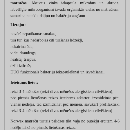
matračos.
Aktīvais cinks iekapsulē mikrobus un aktīvie,
labvēlīgie mikroorganismi izvada organiskās vielas no matračiem,
samazina putekļu daļiņu un baktēriju augšanu.
Lietojot:
novērš nepatīkamas smakas,
tīra tur, kur nedarbojas citi tīrīšanas līdzekļi,
nekairina ādu,
videi draudzīgs,
neatstāj traipus,
dziļi iztīrošs,
DUO funkcionāls baktēriju iekapsulēšanai un izvadīšanai.
Ieteicams lietot:
reizi 3-4 mēnešos (reizi divos mēnešos alerģiskiem cilvēkiem);
pēc pirmās lietošanas reizes ieteicams atkārtoti izsmidzināt pēc
vienas nedēļas, tad izsmidzināt pēc mēneša, savukārt profilaktiski
reizi 3-4 mēnešos (reizi divos mēnešos alerģiskiem cilvēkiem).
Norwex matraču tīrītājs palīdzēs tikt vaļā no putekļu ērcītēm 4-6
nedēļu laikā no pirmās lietošanas reizes.