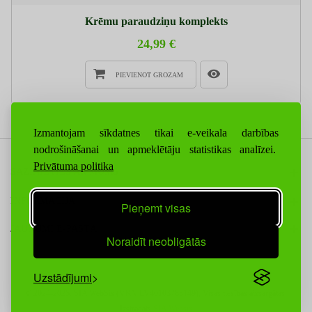
Krēmu paraudziņu komplekts
24,99 €
PIEVIENOT GROZAM
Izmantojam sīkdatnes tikai e-veikala darbības
nodrošināšanai un apmeklētāju statistikas analīzei.
Privātuma politika
SAZINIETIES AR MUMS
INFORMĀCIJA
Pieņemt visas
JAUNUMI E-PASTĀ
Noraidīt neobligātās
Uzstādījumi
© 2024-2025. SIA WebSis (VRN LV40103783149), Visas tiesības aizsargātas.
Izstrādāts
SIA Websis