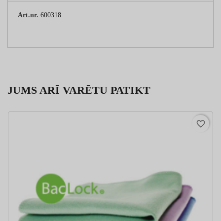
Art.nr.
600318
JUMS ARĪ VARĒTU PATIKT
favorite_border