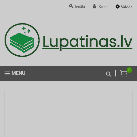
Ienākt
Konts
Valoda
0
MENU