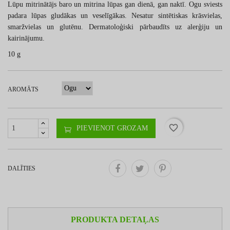
Lūpu mitrinātājs baro un mitrina lūpas gan dienā, gan naktī. Ogu sviests
padara lūpas gludākas un veselīgākas. Nesatur sintētiskas krāsvielas,
smaržvielas un glutēnu. Dermatoloģiski pārbaudīts uz alerģiju un
kairinājumu.
10 g
AROMĀTS
favorite_border
PIEVIENOT GROZAM
DALĪTIES
PRODUKTA DETAĻAS