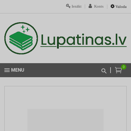
Ienākt
Konts
Valoda
0
MENU