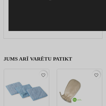
JUMS ARĪ VARĒTU PATIKT
favorite_border
favorite_border