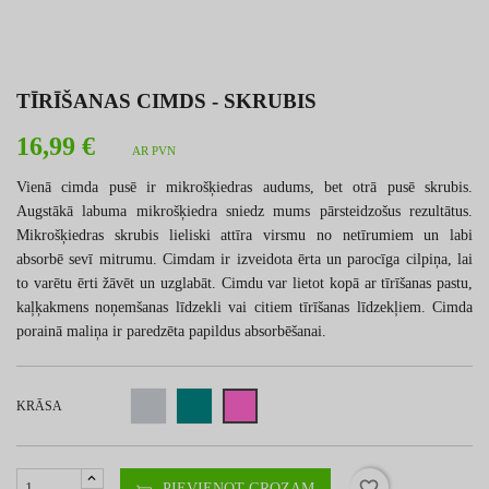
TĪRĪŠANAS CIMDS - SKRUBIS
16,99 €
AR PVN
Vienā cimda pusē ir mikrošķiedras audums, bet otrā pusē skrubis.
Augstākā labuma mikrošķiedra sniedz mums pārsteidzošus rezultātus.
Mikrošķiedras skrubis lieliski attīra virsmu no netīrumiem un labi
absorbē sevī mitrumu. Cimdam ir izveidota ērta un parocīga cilpiņa, lai
to varētu ērti žāvēt un uzglabāt. Cimdu var lietot kopā ar tīrīšanas pastu,
kaļķakmens noņemšanas līdzekli vai citiem tīrīšanas līdzekļiem. Cimda
porainā maliņa ir paredzēta papildus absorbēšanai.
KRĀSA
favorite_border
PIEVIENOT GROZAM