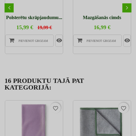
Polsterētu skrāpjaudumu...
Mazgāšanās cimds
15,99 €
16,99 €
19,99 €
PIEVIENOT GROZAM
PIEVIENOT GROZAM
16 PRODUKTU TAJĀ PAT
KATEGORIJĀ:
favorite_border
favorite_border