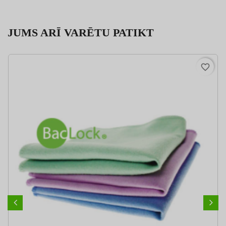
JUMS ARĪ VARĒTU PATIKT
favorite_border