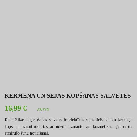
ĶERMEŅA UN SEJAS KOPŠANAS SALVETES
16,99 €
AR PVN
Kosmētikas noņemšanas salvetes ir efektīvas sejas tīrīšanai un ķermeņa
kopšanai, samitrinot tās ar ūdeni. Izmanto arī kosmētikas, grima un
atmirušo šūnu notīrīšanai.