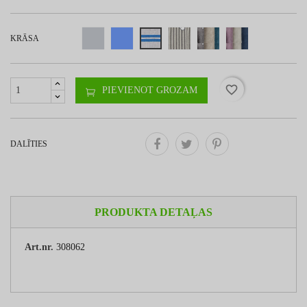
KRĀSA
favorite_border
PIEVIENOT GROZAM
DALĪTIES
PRODUKTA DETAĻAS
Art.nr.
308062