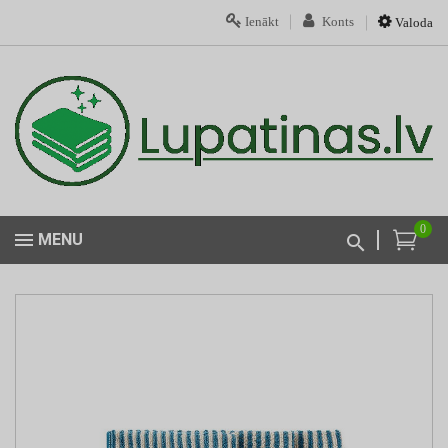
Ienākt
Konts
Valoda
0
MENU