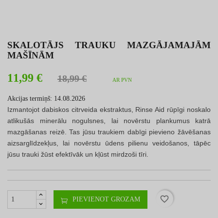
SKALOTĀJS TRAUKU MAZGĀJAMAJĀM
MAŠĪNĀM
11,99 €
18,99 €
AR PVN
Akcijas termiņš:
14.08.2026
Izmantojot dabiskos citrveida ekstraktus, Rinse Aid rūpīgi noskalo
atlikušās minerālu nogulsnes, lai novērstu plankumus katrā
mazgāšanas reizē. Tas jūsu traukiem dabīgi pievieno žāvēšanas
aizsarglīdzekļus, lai novērstu ūdens pilienu veidošanos, tāpēc
jūsu trauki žūst efektīvāk un kļūst mirdzoši tīri.
favorite_border
PIEVIENOT GROZAM