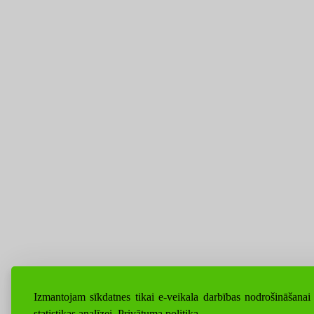
Izmantojam sīkdatnes tikai e-veikala darbības nodrošināšanai
statistikas analīzei.
Privātuma politika