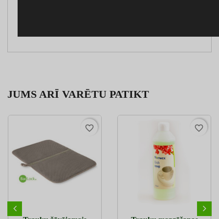
JUMS ARĪ VARĒTU PATIKT
favorite_border
favorite_border