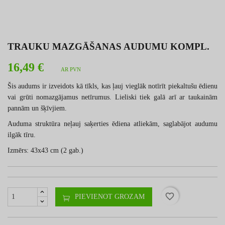
TRAUKU MAZGĀŠANAS AUDUMU KOMPL.
16,49 €
AR PVN
Šis audums ir izveidots kā tīkls, kas ļauj vieglāk notīrīt piekaltušu ēdienu
vai grūti nomazgājamus netīrumus. Lieliski tiek galā arī ar taukainām
pannām un šķīvjiem.
Auduma struktūra neļauj saķerties ēdiena atliekām, saglabājot audumu
ilgāk tīru.
Izmērs: 43x43 cm (2 gab.)
favorite_border
PIEVIENOT GROZAM