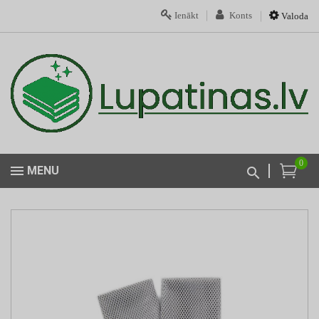
Ienākt
Konts
Valoda
0
MENU