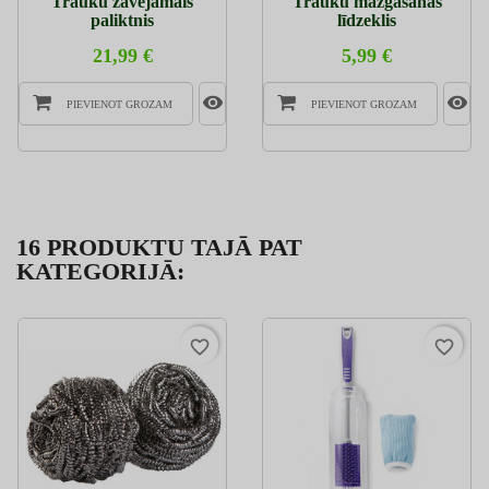
Trauku žāvējamais
Trauku mazgāšanas
paliktnis
līdzeklis
21,99 €
5,99 €
PIEVIENOT GROZAM
PIEVIENOT GROZAM
16 PRODUKTU TAJĀ PAT
KATEGORIJĀ:
favorite_border
favorite_border