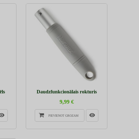
ēls
Daudzfunkcionālais rokturis
9,99 €
PIEVIENOT GROZAM