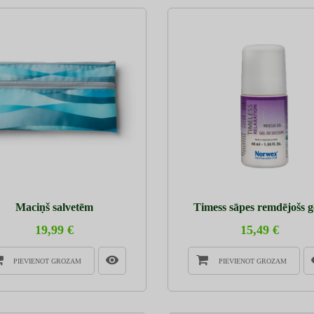
Maciņš salvetēm
Timess sāpes remdējošs g
19,99 €
15,49 €
PIEVIENOT GROZAM
PIEVIENOT GROZAM