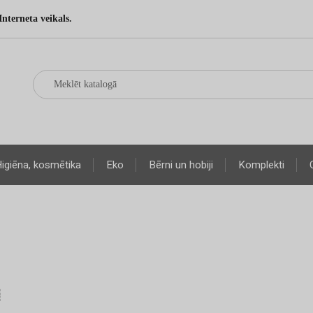
Interneta veikals.
igiēna, kosmētika
Eko
Bērni un hobiji
Komplekti