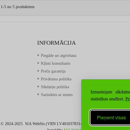
 1-5 no 5 produktiem
INFORMĀCIJA
Piegāde un atgriešana
Kļūsti konsultants
Preču garantija
Privātuma politika
Sīkdatņu politika
Izmantojam sīkdatne
Sazināties ar mums
statistikas analīzei.
Pr
Pieņemt visas
© 2024-2025. SIA WebSis (VRN LV40103783149), Visas tiesības aizsargātas.