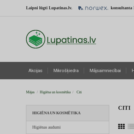
Laipni lūgti Lupatinas.lv.
konsultanta 
Akcijas
Mikrošķiedra
Mājsaimniecībai
H
Mājas
Higiēna un kosmētika
Citi
CITI
HIGIĒNA UN KOSMĒTIKA
Higiēnas audumi