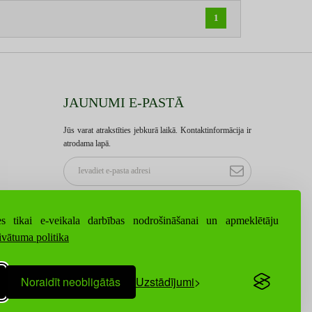
1
JAUNUMI E-PASTĀ
Jūs varat atrakstīties jebkurā laikā. Kontaktinformācija ir
atrodama lapā.
s tikai e-veikala darbības nodrošināšanai un apmeklētāju
ivātuma politika
Noraidīt neobligātās
Uzstādījumi