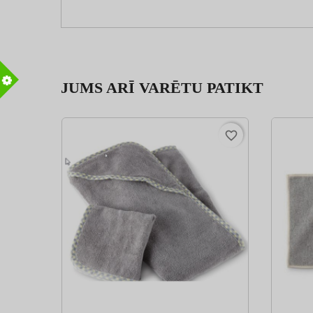
JUMS ARĪ VARĒTU PATIKT
m
favorite_border
favorite_border