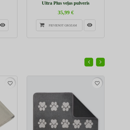
Ultra Plus veļas pulveris
Bē
35,99 €
PIEVIENOT GROZAM
favorite_border
favorite_border