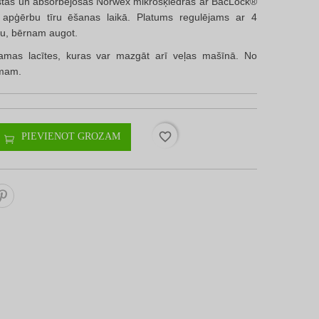
kstas un absorbējošās Norwex mikrošķiedras ar BacLock®
a apģērbu tīru ēšanas laikā. Platums regulējams ar 4
ēru, bērnam augot.
jamas lacītes, kuras var mazgāt arī veļas mašīnā. No
umam.
favorite_border
PIEVIENOT GROZAM