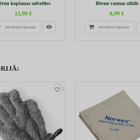
ērnu kopšanas salvetītes
Bērnu vannas sūklis
12,99 €
6,99 €
PIEVIENOT GROZAM
PIEVIENOT GROZAM
RIJĀ:
favorite_border