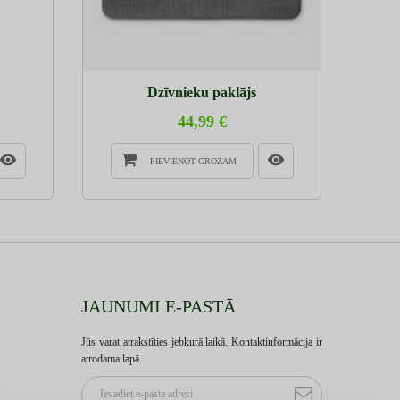
Dzīvnieku paklājs
M
44,99 €
PIEVIENOT GROZAM
JAUNUMI E-PASTĀ
Jūs varat atrakstīties jebkurā laikā. Kontaktinformācija ir
atrodama lapā.