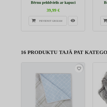
s
Bērnu pelddvielis ar kapuci
B
39,99 €
PIEVIENOT GROZAM
16 PRODUKTU TAJĀ PAT KATEGO
favorite_border
favorite_border