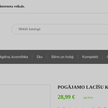
Interneta veikals.
igiēna, kosmētika
Eko
Bērni un hobiji
Komplekti
POGĀJAMO LACĪŠU 
28,99 €
AR PVN