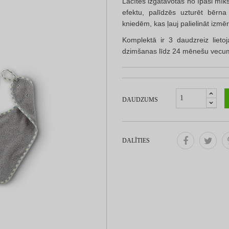
Lacītes izgatavotas no īpaši mī
efektu, palīdzēs uzturēt bērn
kniedēm, kas ļauj palielināt izm
Komplektā ir 3 daudzreiz lieto
dzimšanas līdz 24 mēnešu vec
DAUDZUMS
DALĪTIES