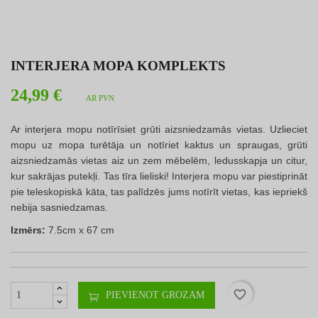
INTERJERA MOPA KOMPLEKTS
24,99 €
AR PVN
Ar interjera mopu notīrīsiet grūti aizsniedzamās vietas. Uzlieciet
mopu uz mopa turētāja un notīriet kaktus un spraugas, grūti
aizsniedzamās vietas aiz un zem mēbelēm, ledusskapja un citur,
kur sakrājas putekļi. Tas tīra lieliski! Interjera mopu var piestiprināt
pie teleskopiskā kāta, tas palīdzēs jums notīrīt vietas, kas iepriekš
nebija sasniedzamas.
Izmērs:
7.5cm x 67 cm
favorite_border
PIEVIENOT GROZAM