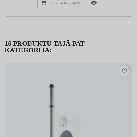
PIEVIENOT GROZAM
16 PRODUKTU TAJĀ PAT
KATEGORIJĀ:
PAKOTNE
favorite_border