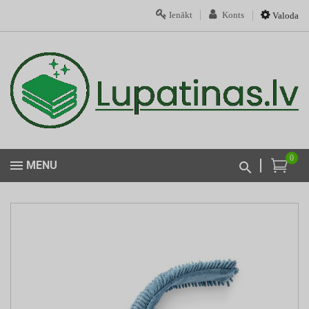
Ienākt
Konts
Valoda
0
MENU