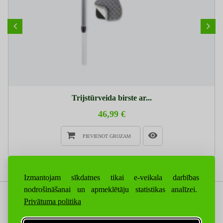
Trijstūrveida birste ar...
46,99 €
PIEVIENOT GROZAM
Izmantojam sīkdatnes tikai e-veikala darbības
nodrošināšanai un apmeklētāju statistikas analīzei.
Privātuma politika
SAZINIETIES AR MUMS