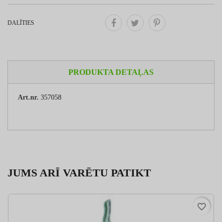
DALĪTIES
PRODUKTA DETAĻAS
Art.nr.
357058
JUMS ARĪ VARĒTU PATIKT
favorite_border