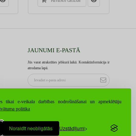
PIEVIENOT GROZAM
JAUNUMI E-PASTĀ
Jūs varat atrakstīties jebkurā laikā. Kontaktinformācija ir
atrodama lapā.
s tikai e-veikala darbības nodrošināšanai un apmeklētāju
ivātuma politika
Noraidīt neobligātās
Uzstādījumi