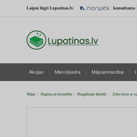
Laipni lūgti Lupatinas.lv.
konsultanta 
Akcijas
Mikrošķiedra
Mājsaimniecībai
H
Mājas
Higiēna un kosmētika
Mazgāšanās līdzekļi
Zobu birste ar s