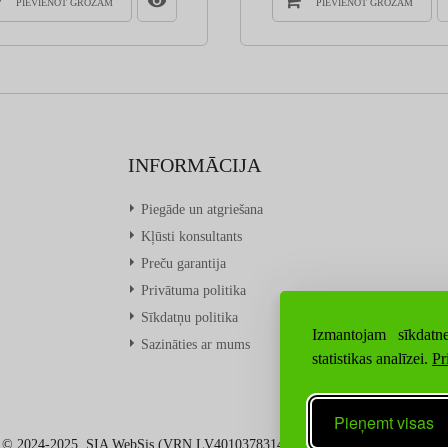
PIEVIENOT GROZAM
PIEVIENOT GROZAM
INFORMĀCIJA
Piegāde un atgriešana
Kļūsti konsultants
Preču garantija
Privātuma politika
Sīkdatņu politika
Izmantojam sīkdatne
Sazināties ar mums
statistikas analīzei.
Pr
Pieņemt visas
© 2024-2025. SIA WebSis (VRN LV40103783149), Visas tiesības aizsargātas.