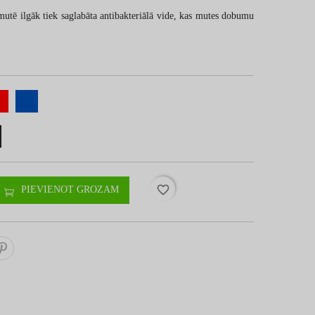
mutē ilgāk tiek saglabāta antibakteriālā vide, kas mutes dobumu
favorite_border
PIEVIENOT GROZAM