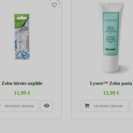
favorite_border
Zobu birstes uzpilde
Lysere™ Zobu pasta
11,99 €
13,99 €
PIEVIENOT GROZAM
PIEVIENOT GROZAM