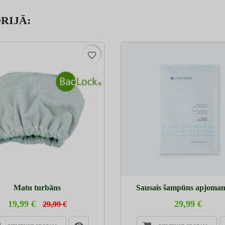
RIJĀ:
favorite_border
Matu turbāns
Sausais šampūns apjomam 
19,99 €
29,99 €
29,99 €