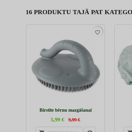
16 PRODUKTU TAJĀ PAT KATEGO
favorite_border
Birstīte bērnu mazgāšanai
5,99 €
9,99 €