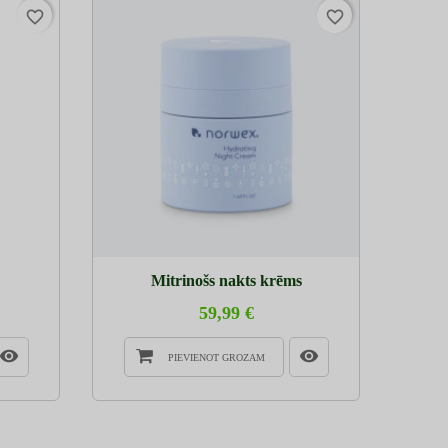
favorite_border
favorite_border
Mitrinošs nakts krēms
59,99 €
PIEVIENOT GROZAM