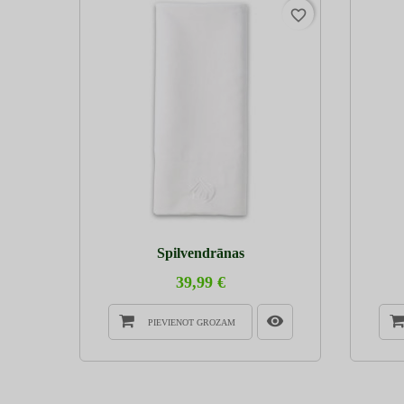
favorite_border
Spilvendrānas
39,99 €
PIEVIENOT GROZAM