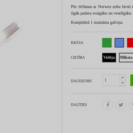
Pēc tīrīšanas ar Norwex zobu birsti 
ilgāk padara svaigāku un veselīgāku.
Komplektā 1 maināma galviņa.
KRĀSA
Vidēja
Mīksta
CIETĪBA
DAUDZUMS
DALĪTIES