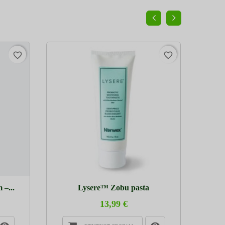
favorite_border
favorite_border
–...
Lysere™ Zobu pasta
Ro
13,99 €