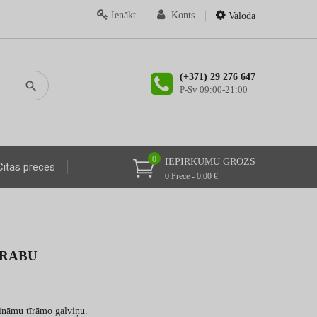
Ienākt
Konts
Valoda
(+371) 29 276 647
P-Sv 09:00-21:00
0
IEPIRKUMU GROZS
Citas preces
0 Prece - 0,00 €
DRABU
aināmu tīrāmo galviņu.