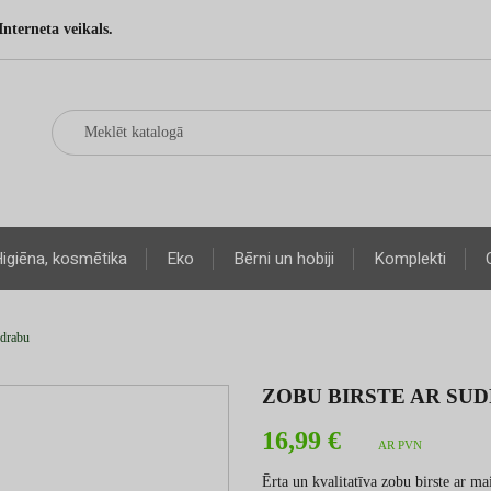
Interneta veikals.
igiēna, kosmētika
Eko
Bērni un hobiji
Komplekti
udrabu
ZOBU BIRSTE AR SU
16,99 €
AR PVN
Ērta un kvalitatīva zobu birste ar m