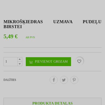
MIKROŠĶIEDRAS UZMAVA PUDEĻU
BIRSTEI
5,49 €
AR PVN
favorite_border
PIEVIENOT GROZAM
DALĪTIES
PRODUKTA DETAĻAS