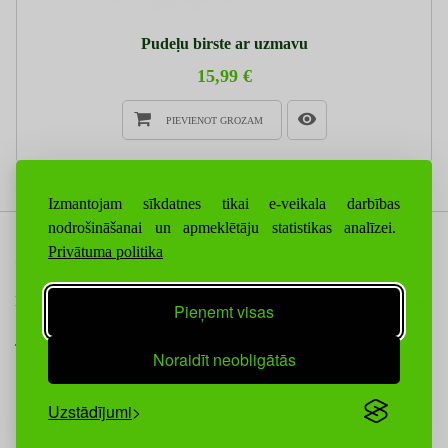
Pudeļu birste ar uzmavu
15,99 €
PIEVIENOT GROZAM
Izmantojam sīkdatnes tikai e-veikala darbības
nodrošināšanai un apmeklētāju statistikas analīzei.
Privātuma politika
SAZINIETIES AR MUMS
INFORMĀCIJA
Pieņemt visas
JAUNUMI E-PASTĀ
Noraidīt neobligātās
Uzstādījumi
© 2024-2025. SIA WebSis (VRN LV40103783149), Visas tiesības aizsargātas.