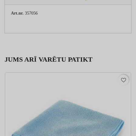
Art.nr.
357056
JUMS ARĪ VARĒTU PATIKT
favorite_border