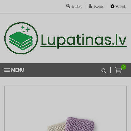
Ienākt
Konts
Valoda
0
MENU