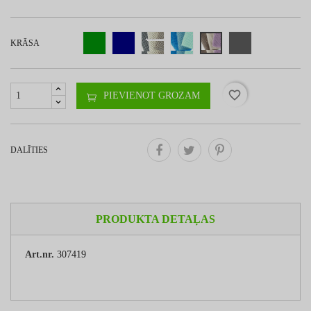
KRĀSA
favorite_border
PIEVIENOT GROZAM
DALĪTIES
PRODUKTA DETAĻAS
Art.nr.
307419