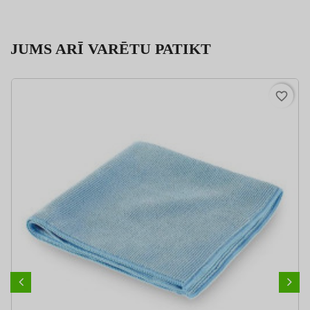
JUMS ARĪ VARĒTU PATIKT
favorite_border