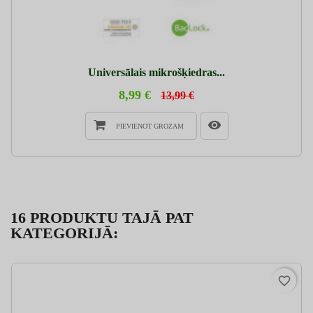
Universālais mikrošķiedras...
8,99 €
13,99 €
PIEVIENOT GROZAM
16 PRODUKTU TAJĀ PAT
KATEGORIJĀ:
favorite_border