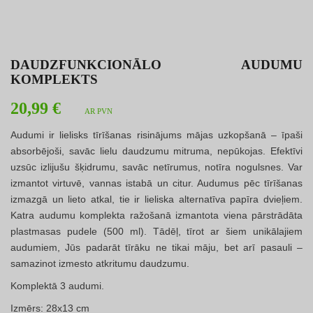
DAUDZFUNKCIONĀLO AUDUMU
KOMPLEKTS
20,99 €
AR PVN
Audumi ir lielisks tīrīšanas risinājums mājas uzkopšanā – īpaši
absorbējoši, savāc lielu daudzumu mitruma, nepūkojas. Efektīvi
uzsūc izlijušu šķidrumu, savāc netīrumus, notīra nogulsnes. Var
izmantot virtuvē, vannas istabā un citur. Audumus pēc tīrīšanas
izmazgā un lieto atkal, tie ir lieliska alternatīva papīra dvieļiem.
Katra audumu komplekta ražošanā izmantota viena pārstrādāta
plastmasas pudele (500 ml). Tādēļ, tīrot ar šiem unikālajiem
audumiem, Jūs padarāt tīrāku ne tikai māju, bet arī pasauli –
samazinot izmesto atkritumu daudzumu.
Komplektā 3 audumi.
Izmērs: 28x13 cm