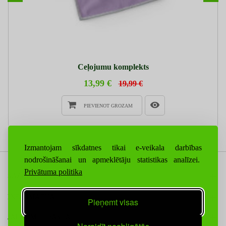
Ceļojumu komplekts
13,99 €
19,99 €
PIEVIENOT GROZAM
Izmantojam sīkdatnes tikai e-veikala darbības
nodrošināšanai un apmeklētāju statistikas analīzei.
Privātuma politika
SAZINIETIES AR MUMS
INFORMĀCIJA
Pieņemt visas
JAUNUMI E-PASTĀ