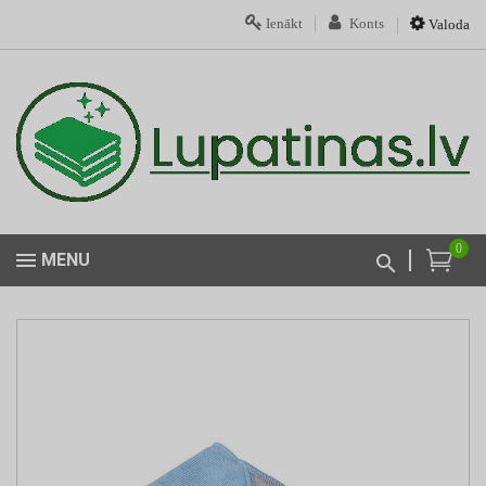
Ienākt
Konts
Valoda
0
MENU