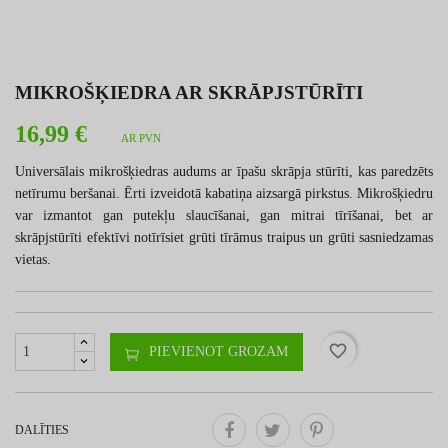
MIKROŠĶIEDRA AR SKRĀPJSTŪRĪTI
16,99 €
AR PVN
Universālais mikrošķiedras audums ar īpašu skrāpja stūrīti, kas paredzēts
netīrumu beršanai. Ērti izveidotā kabatiņa aizsargā pirkstus. Mikrošķiedru
var izmantot gan putekļu slaucīšanai, gan mitrai tīrīšanai, bet ar
skrāpjstūrīti efektīvi notīrīsiet grūti tīrāmus traipus un grūti sasniedzamas
vietas.
favorite_border
PIEVIENOT GROZAM
DALĪTIES